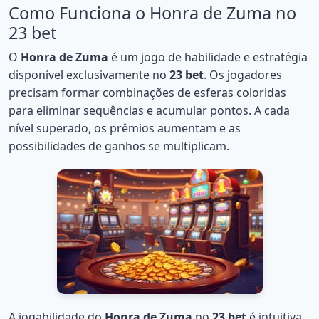
Como Funciona o Honra de Zuma no
23 bet
O
Honra de Zuma
é um jogo de habilidade e estratégia
disponível exclusivamente no
23 bet
. Os jogadores
precisam formar combinações de esferas coloridas
para eliminar sequências e acumular pontos. A cada
nível superado, os prêmios aumentam e as
possibilidades de ganhos se multiplicam.
A jogabilidade do
Honra de Zuma
no
23 bet
é intuitiva