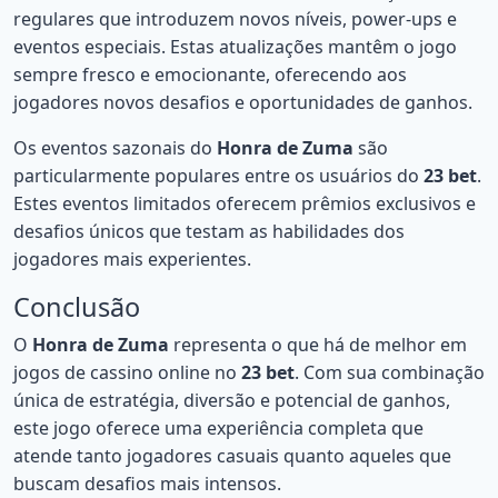
regulares que introduzem novos níveis, power-ups e
eventos especiais. Estas atualizações mantêm o jogo
sempre fresco e emocionante, oferecendo aos
jogadores novos desafios e oportunidades de ganhos.
Os eventos sazonais do
Honra de Zuma
são
particularmente populares entre os usuários do
23 bet
.
Estes eventos limitados oferecem prêmios exclusivos e
desafios únicos que testam as habilidades dos
jogadores mais experientes.
Conclusão
O
Honra de Zuma
representa o que há de melhor em
jogos de cassino online no
23 bet
. Com sua combinação
única de estratégia, diversão e potencial de ganhos,
este jogo oferece uma experiência completa que
atende tanto jogadores casuais quanto aqueles que
buscam desafios mais intensos.