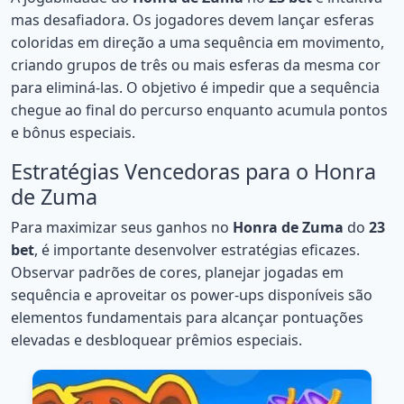
mas desafiadora. Os jogadores devem lançar esferas
coloridas em direção a uma sequência em movimento,
criando grupos de três ou mais esferas da mesma cor
para eliminá-las. O objetivo é impedir que a sequência
chegue ao final do percurso enquanto acumula pontos
e bônus especiais.
Estratégias Vencedoras para o Honra
de Zuma
Para maximizar seus ganhos no
Honra de Zuma
do
23
bet
, é importante desenvolver estratégias eficazes.
Observar padrões de cores, planejar jogadas em
sequência e aproveitar os power-ups disponíveis são
elementos fundamentais para alcançar pontuações
elevadas e desbloquear prêmios especiais.