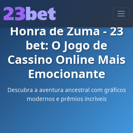
Honra de Zuma - 23
bet: O Jogo de
Cassino Online Mais
Emocionante
Descubra a aventura ancestral com gráficos
modernos e prêmios incríveis