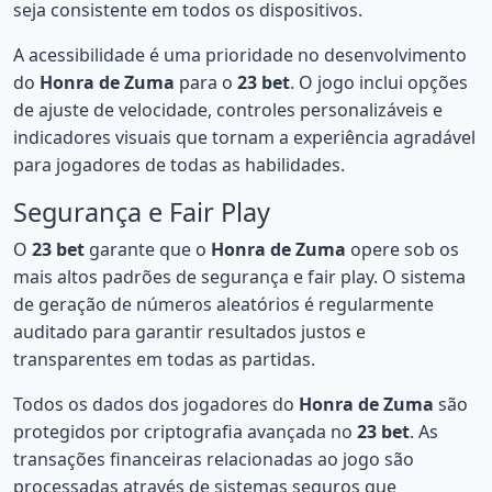
seja consistente em todos os dispositivos.
A acessibilidade é uma prioridade no desenvolvimento
do
Honra de Zuma
para o
23 bet
. O jogo inclui opções
de ajuste de velocidade, controles personalizáveis e
indicadores visuais que tornam a experiência agradável
para jogadores de todas as habilidades.
Segurança e Fair Play
O
23 bet
garante que o
Honra de Zuma
opere sob os
mais altos padrões de segurança e fair play. O sistema
de geração de números aleatórios é regularmente
auditado para garantir resultados justos e
transparentes em todas as partidas.
Todos os dados dos jogadores do
Honra de Zuma
são
protegidos por criptografia avançada no
23 bet
. As
transações financeiras relacionadas ao jogo são
processadas através de sistemas seguros que