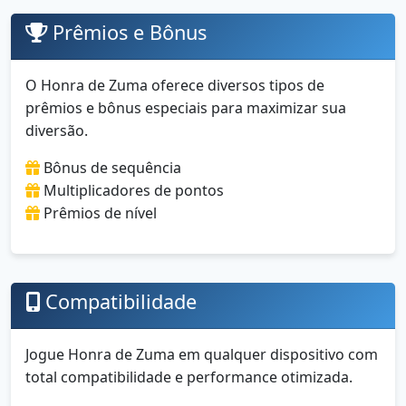
Prêmios e Bônus
O Honra de Zuma oferece diversos tipos de
prêmios e bônus especiais para maximizar sua
diversão.
Bônus de sequência
Multiplicadores de pontos
Prêmios de nível
Compatibilidade
Jogue Honra de Zuma em qualquer dispositivo com
total compatibilidade e performance otimizada.