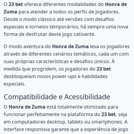
O
23 bet
oferece diferentes modalidades do
Honra de
Zuma
para atender a todos os perfis de jogadores.
Desde o modo clássico até versões com desafios
especiais e torneios temporários, há sempre uma nova
forma de desfrutar deste jogo cativante.
O modo aventura do
Honra de Zuma
leva os jogadores
através de diferentes cenários temáticos, cada um com
suas próprias características e desafios únicos. À
medida que progridem, os jogadores do
23 bet
desbloqueiam novos power-ups e habilidades
especiais.
Compatibilidade e Acessibilidade
O
Honra de Zuma
está totalmente otimizado para
funcionar perfeitamente na plataforma do
23 bet
, seja
em computadores desktop, tablets ou smartphones. A
interface responsiva garante que a experiência de jogo